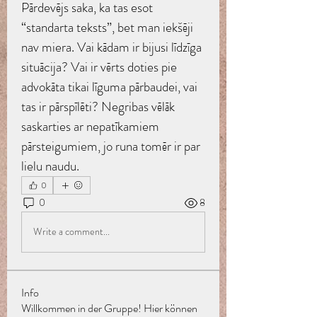
Pārdevējs saka, ka tas esot 
“standarta teksts”, bet man iekšēji 
nav miera. Vai kādam ir bijusi līdzīga 
situācija? Vai ir vērts doties pie 
advokāta tikai līguma pārbaudei, vai 
tas ir pārspīlēti? Negribas vēlāk 
saskarties ar nepatīkamiem 
pārsteigumiem, jo runa tomēr ir par 
lielu naudu.
0
0
8
Write a comment...
Info
Willkommen in der Gruppe! Hier können