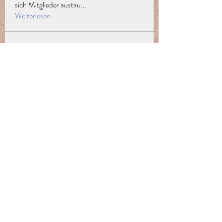
sich Mitglieder austau
...
Weiterlesen
Mitglieder
Sofiya Vagilevich
Folgen
Jofrey
Folgen
Mark
Folgen
Ilona Lizer
Folgen
Madina Tarin
Folgen
Alle Mitglieder anzeigen (131)