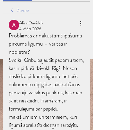
Zurück
Alisa Daviduk
4. März 2026
Problēmas ar nekustamā īpašuma
pirkuma līgumu – vai tas ir
nopietni?
Sveiki! Gribu pajautāt padomu tiem, 
kas ir pirkuši dzīvokli Rīgā. Nesen 
noslēdzu pirkuma līgumu, bet pēc 
dokumentu rūpīgākas pārskatīšanas 
pamanīju vairākus punktus, kas man 
šķiet neskaidri. Piemēram, ir 
formulējumi par papildu 
maksājumiem un termiņiem, kuri 
līgumā aprakstīti diezgan sarežģīti. 