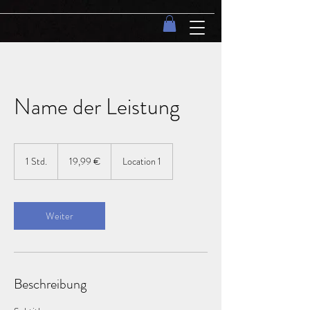
Name der Leistung
19,99
Euro
1 Std.
1
19,99 €
Location 1
S
t
d
Weiter
Beschreibung