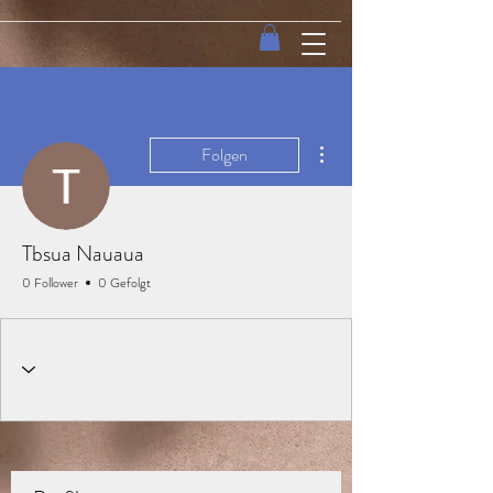
Weitere Optionen
Folgen
Tbsua Nauaua
0 Follower
0 Gefolgt