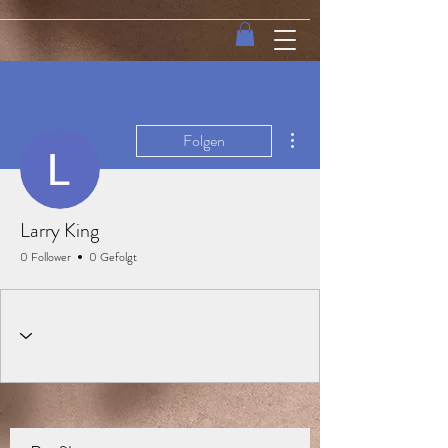
Weitere Optionen
Folgen
Larry King
0 Follower
0 Gefolgt