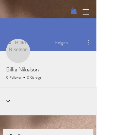
Weitere Optionen
Folgen
Billie Nikelson
0 Follower
0 Gefolgt