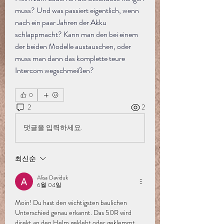
muss? Und was passiert eigentlich, wenn 
nach ein paar Jahren der Akku 
schlappmacht? Kann man den bei einem 
der beiden Modelle austauschen, oder 
muss man dann das komplette teure 
Intercom wegschmeißen?
0
2
2
댓글을 입력하세요.
최신순
Alisa Daviduk
6월 04일
Moin! Du hast den wichtigsten baulichen 
Unterschied genau erkannt. Das 50R wird 
direkt an den Helm geklebt oder geklemmt 