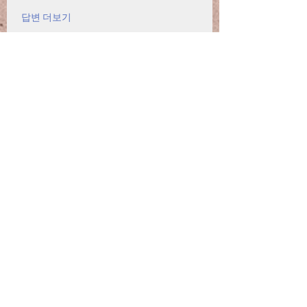
답변 더보기
Info
Willkommen in der Gruppe! Hier können
sich Mitglieder austau
...
Weiterlesen
Mitglieder
Sofiya Vagilevich
Folgen
Jofrey
Folgen
Mark
Folgen
Ilona Lizer
Folgen
Madina Tarin
Folgen
Alle Mitglieder anzeigen (131)