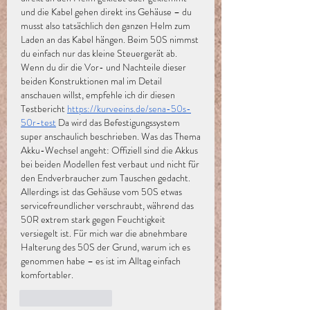
und die Kabel gehen direkt ins Gehäuse – du 
musst also tatsächlich den ganzen Helm zum 
Laden an das Kabel hängen. Beim 50S nimmst 
du einfach nur das kleine Steuergerät ab. 
Wenn du dir die Vor- und Nachteile dieser 
beiden Konstruktionen mal im Detail 
anschauen willst, empfehle ich dir diesen 
Testbericht 
https://kurveeins.de/sena-50s-
50r-test
 Da wird das Befestigungssystem 
super anschaulich beschrieben. Was das Thema 
Akku-Wechsel angeht: Offiziell sind die Akkus 
bei beiden Modellen fest verbaut und nicht für 
den Endverbraucher zum Tauschen gedacht. 
Allerdings ist das Gehäuse vom 50S etwas 
servicefreundlicher verschraubt, während das 
50R extrem stark gegen Feuchtigkeit 
versiegelt ist. Für mich war die abnehmbare 
Halterung des 50S der Grund, warum ich es 
genommen habe – es ist im Alltag einfach 
komfortabler.
좋아요
답글