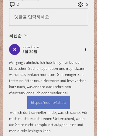
2
16
댓글을 입력하세요.
최신순
sonya konar
5월 30일
Mir ging’s ähnlich. Ich hab lange nur bei den 
klassischen Sachen geblieben und irgendwann 
wurde das einfach monoton. Seit einiger Zeit 
teste ich öfter neue Bereiche und lese vorher 
kurz nach, was andere dazu schreiben. 
Meistens lande ich dann wieder bei 
https://neon54at.at/
 weil ich dort schneller finde, was ich suche. Für 
mich macht es echt einen Unterschied, wenn 
die Seite nicht kompliziert aufgebaut ist und 
man direkt loslegen kann.