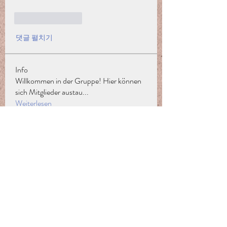
좋아요
답글
댓글 펼치기
Info
Willkommen in der Gruppe! Hier können
sich Mitglieder austau
...
Weiterlesen
Mitglieder
Sofiya Vagilevich
Folgen
Jofrey
Folgen
Mark
Folgen
Ilona Lizer
Folgen
Madina Tarin
Folgen