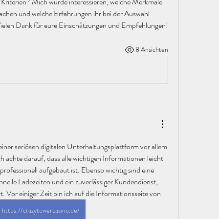
 Kriterien? Mich würde interessieren, welche Merkmale 
chen und welche Erfahrungen ihr bei der Auswahl 
Vielen Dank für eure Einschätzungen und Empfehlungen!
8 Ansichten
einer seriösen digitalen Unterhaltungsplattform vor allem 
 achte darauf, dass alle wichtigen Informationen leicht 
professionell aufgebaut ist. Ebenso wichtig sind eine 
hnelle Ladezeiten und ein zuverlässiger Kundendienst, 
t. Vor einiger Zeit bin ich auf die Informationsseite von 
https://crazytowercasino.de/